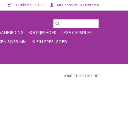
0 Artikelen - €0,00
Mijn account / Registreren
ANBIEDING
KOOPJESHOEK
LEGE CAPSULES
XEN 32/35 MM
KLEIN SPEELGOED
HOME
/
TAGS
/
REK UIT