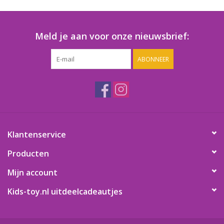
Speelgoedautomaten
Speelgoedpakketten
Meld je aan voor onze nieuwsbrief:
ABONNEER
Gevulde capsules & mixen
32/35 mm
Klein speelgoed
Snoep / kauwgomballen
Klantenservice
Producten
Mijn account
Kids-toy.nl uitdeelcadeautjes