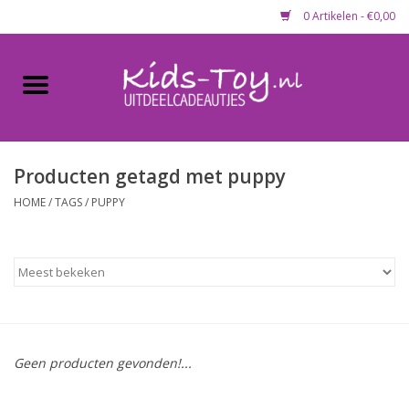
0 Artikelen - €0,00
Home
Gevulde capsules & mixen
50 mm
Producten getagd met puppy
HOME
/
TAGS
/
PUPPY
Uitdeelcadeautjes
Maandaanbieding
Koopjeshoek
Geen producten gevonden!...
Lege capsules