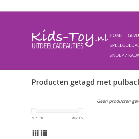
HOME
GEVU
SPEELGOEDA
SNOEP / KA
Producten getagd met pulbac
Geen producten gev
Min: €
0
Max: €
5