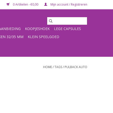
0 Artikelen - €0,00
Mijn account / Registreren
ANBIEDING
KOOPJESHOEK
LEGE CAPSULES
XEN 32/35 MM
KLEIN SPEELGOED
HOME
/
TAGS
/
PULBACK AUTO