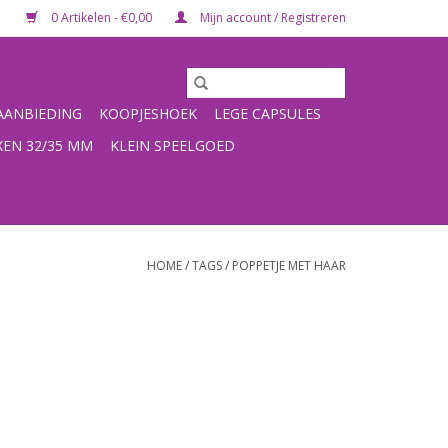
0 Artikelen - €0,00
Mijn account / Registreren
ANBIEDING
KOOPJESHOEK
LEGE CAPSULES
XEN 32/35 MM
KLEIN SPEELGOED
HOME
/
TAGS
/
POPPETJE MET HAAR