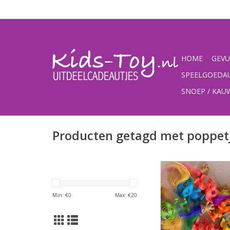
HOME
GEVU
SPEELGOEDA
SNOEP / KA
Producten getagd met poppet
Trollen mix mooie fe
Trollen, 8 grote (
10 kleine (ca 
Min: €
0
Max: €
20
deze worden los ve
grote passen niet in 
de toystati