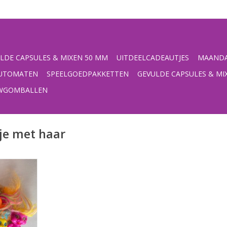
LDE CAPSULES & MIXEN 50 MM
UITDEELCADEAUTJES
MAANDA
UTOMATEN
SPEELGOEDPAKKETTEN
GEVULDE CAPSULES & MI
UWGOMBALLEN
je met haar
lgekleurde
ca 7cm)
3cm)
rpakt, de
capsule voor
on