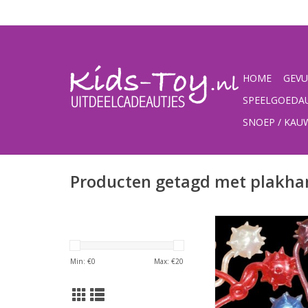
HOME
GEVU
SPEELGOEDA
SNOEP / KA
Producten getagd met plakha
Sticky Hammer (in 
capsule)
TOEVOEGEN AAN WI
Min: €
0
Max: €
20