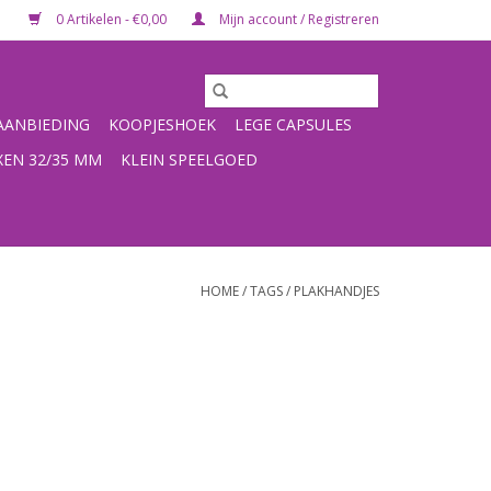
0 Artikelen - €0,00
Mijn account / Registreren
ANBIEDING
KOOPJESHOEK
LEGE CAPSULES
XEN 32/35 MM
KLEIN SPEELGOED
HOME
/
TAGS
/
PLAKHANDJES