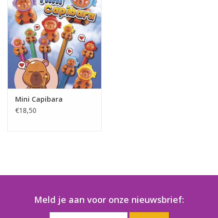
Speelgoedautomaten
Speelgoedpakketten
Gevulde capsules & mixen
32/35 mm
Klein speelgoed
Mini Capibara
€18,50
Snoep / kauwgomballen
Meld je aan voor onze nieuwsbrief: