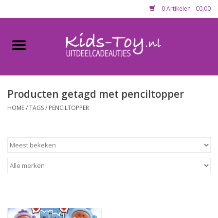
0 Artikelen - €0,00
Home
Gevulde capsules & mixen
50 mm
Producten getagd met penciltopper
HOME
/
TAGS
/
PENCILTOPPER
Uitdeelcadeautjes
Maandaanbieding
Koopjeshoek
Lege capsules