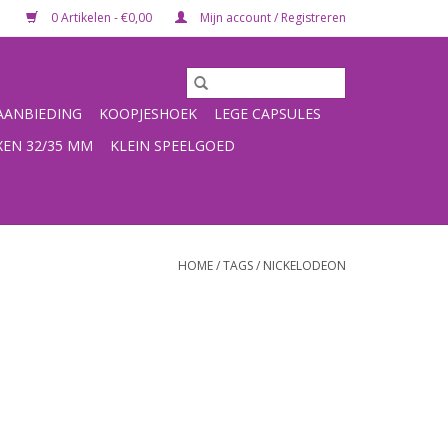
0 Artikelen - €0,00
Mijn account / Registreren
ANBIEDING
KOOPJESHOEK
LEGE CAPSULES
XEN 32/35 MM
KLEIN SPEELGOED
HOME
/
TAGS
/
NICKELODEON