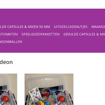
LDE CAPSULES & MIXEN 50 MM
UITDEELCADEAUTJES
MAANDA
UTOMATEN
SPEELGOEDPAKKETTEN
GEVULDE CAPSULES & MI
UWGOMBALLEN
odeon
box vol
Navulling voor de Speelgoed
tjes
uitdeelbox
NKELWAGEN
TOEVOEGEN AAN WINKELWAGEN