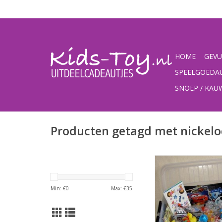
HOME
GEVU
SPEELGOEDA
SNOEP / KA
Producten getagd met nickel
Speelgoed uitdeel
uitdeelcadeau
TOEVOEGEN AAN WI
Min: €
0
Max: €
35