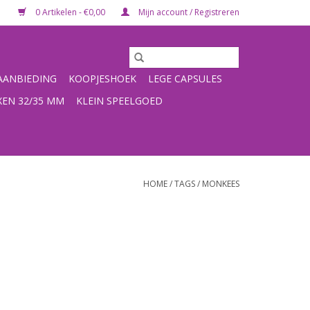
0 Artikelen - €0,00
Mijn account / Registreren
ANBIEDING
KOOPJESHOEK
LEGE CAPSULES
XEN 32/35 MM
KLEIN SPEELGOED
HOME
/
TAGS
/
MONKEES