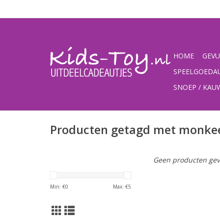
HOME
GEVU
SPEELGOEDA
SNOEP / KA
Producten getagd met monke
Geen producten gev
Min: €
0
Max: €
5