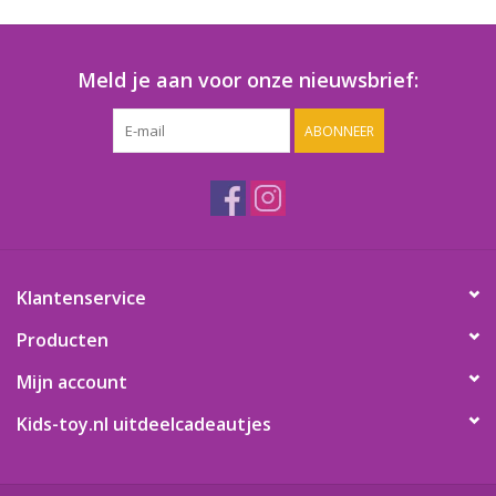
Speelgoedautomaten
Speelgoedpakketten
Meld je aan voor onze nieuwsbrief:
ABONNEER
Gevulde capsules & mixen
32/35 mm
Klein speelgoed
Snoep / kauwgomballen
Klantenservice
Producten
Mijn account
Kids-toy.nl uitdeelcadeautjes