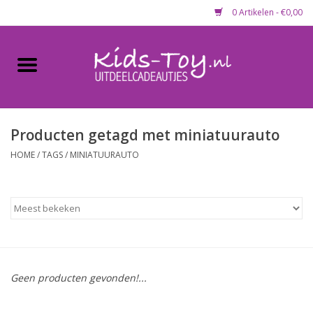
0 Artikelen - €0,00
Home
Gevulde capsules & mixen
50 mm
Producten getagd met miniatuurauto
HOME
/
TAGS
/
MINIATUURAUTO
Uitdeelcadeautjes
Maandaanbieding
Koopjeshoek
Geen producten gevonden!...
Lege capsules