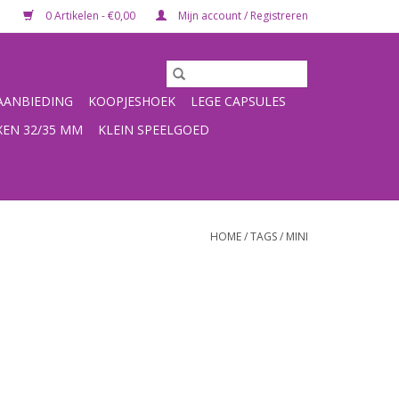
0 Artikelen - €0,00
Mijn account / Registreren
ANBIEDING
KOOPJESHOEK
LEGE CAPSULES
XEN 32/35 MM
KLEIN SPEELGOED
HOME
/
TAGS
/
MINI