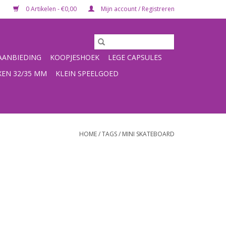
0 Artikelen - €0,00
Mijn account / Registreren
ANBIEDING
KOOPJESHOEK
LEGE CAPSULES
XEN 32/35 MM
KLEIN SPEELGOED
HOME
/
TAGS
/
MINI SKATEBOARD