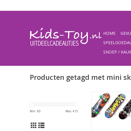
HOME
GEVU
SPEELGOEDA
SNOEP / KA
Producten getagd met mini s
Een leuke, stoere 
skateboards, 10 stuk
om wielen te wi
Min: €
0
Max: €
15
TOEVOEGEN AAN WI