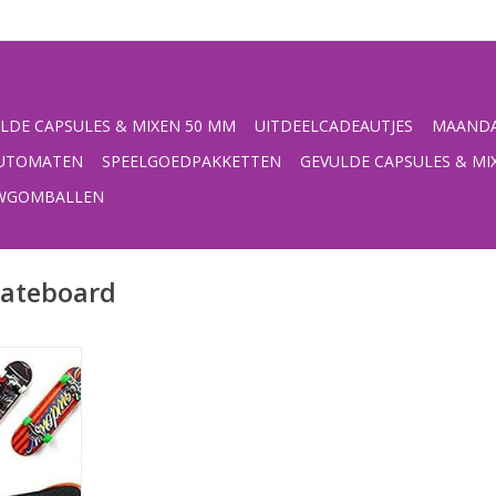
LDE CAPSULES & MIXEN 50 MM
UITDEELCADEAUTJES
MAANDA
UTOMATEN
SPEELGOEDPAKKETTEN
GEVULDE CAPSULES & MI
UWGOMBALLEN
kateboard
set mini
s en 5 sets
sselen
NKELWAGEN