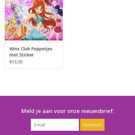
Speelgoedautomaten
Speelgoedpakketten
Gevulde capsules & mixen
32/35 mm
Winx Club Poppetjes
met Sticker
Klein speelgoed
€13,50
Snoep / kauwgomballen
Meld je aan voor onze nieuwsbrief:
ABONNEER