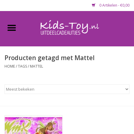
0 Artikelen - €0,00
Home
Gevulde capsules & mixen
50 mm
Producten getagd met Mattel
HOME
/
TAGS
/
MATTEL
Uitdeelcadeautjes
Maandaanbieding
Koopjeshoek
Lege capsules