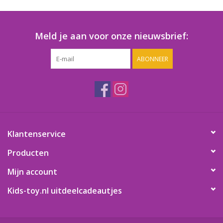
Speelgoedautomaten
Speelgoedpakketten
Meld je aan voor onze nieuwsbrief:
ABONNEER
Gevulde capsules & mixen
32/35 mm
Klein speelgoed
Snoep / kauwgomballen
Klantenservice
Producten
Mijn account
Kids-toy.nl uitdeelcadeautjes