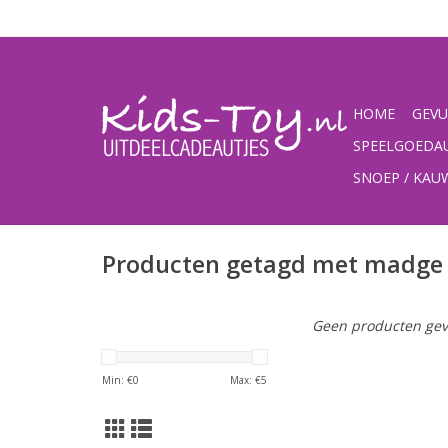
HOME
GEVU
SPEELGOEDA
SNOEP / KA
Producten getagd met madge
Geen producten gev
Min: €
0
Max: €
5