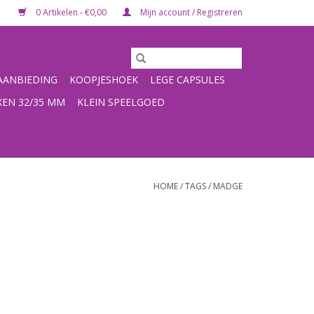
0 Artikelen - €0,00
Mijn account / Registreren
ANBIEDING
KOOPJESHOEK
LEGE CAPSULES
XEN 32/35 MM
KLEIN SPEELGOED
HOME
/
TAGS
/
MADGE