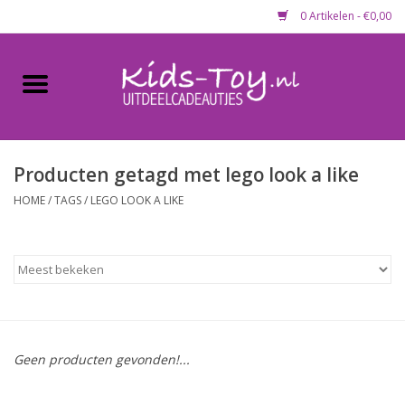
0 Artikelen - €0,00
Home
Gevulde capsules & mixen
50 mm
Producten getagd met lego look a like
HOME
/
TAGS
/
LEGO LOOK A LIKE
Uitdeelcadeautjes
Maandaanbieding
Koopjeshoek
Geen producten gevonden!...
Lege capsules