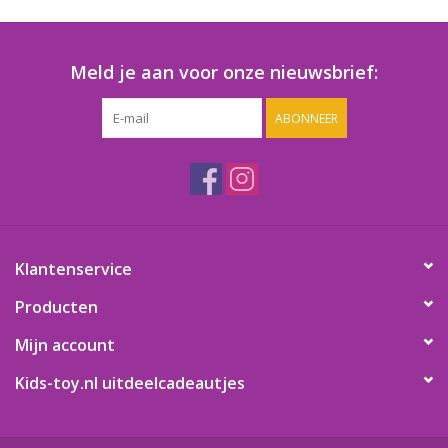
Speelgoedautomaten
Speelgoedpakketten
Meld je aan voor onze nieuwsbrief:
ABONNEER
Gevulde capsules & mixen
32/35 mm
Klein speelgoed
Snoep / kauwgomballen
Klantenservice
Producten
Mijn account
Kids-toy.nl uitdeelcadeautjes