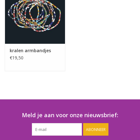
Speelgoedautomaten
Speelgoedpakketten
Gevulde capsules & mixen
32/35 mm
kralen armbandjes
€19,50
Klein speelgoed
Snoep / kauwgomballen
Meld je aan voor onze nieuwsbrief:
ABONNEER