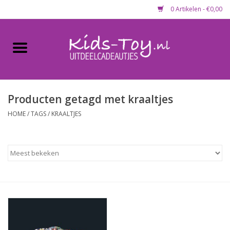
0 Artikelen - €0,00
Home
Gevulde capsules & mixen
50 mm
Producten getagd met kraaltjes
HOME
/
TAGS
/
KRAALTJES
Uitdeelcadeautjes
Maandaanbieding
Koopjeshoek
Lege capsules