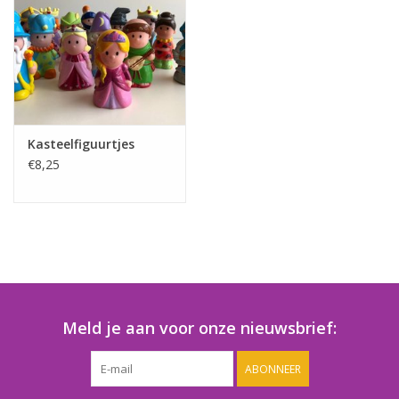
Speelgoedautomaten
Speelgoedpakketten
Gevulde capsules & mixen
32/35 mm
Kasteelfiguurtjes
€8,25
Klein speelgoed
Snoep / kauwgomballen
Meld je aan voor onze nieuwsbrief:
ABONNEER