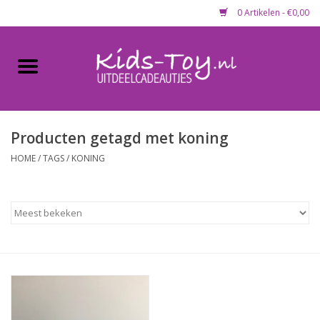
0 Artikelen - €0,00
Home
Gevulde capsules & mixen
50 mm
Producten getagd met koning
HOME
/
TAGS
/
KONING
Uitdeelcadeautjes
Maandaanbieding
Koopjeshoek
Lege capsules