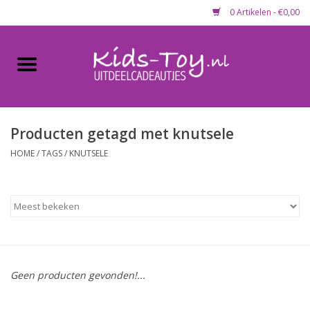
0 Artikelen - €0,00
Home
Gevulde capsules & mixen
50 mm
Producten getagd met knutsele
HOME
/
TAGS
/
KNUTSELE
Uitdeelcadeautjes
Maandaanbieding
Koopjeshoek
Geen producten gevonden!...
Lege capsules