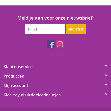
Speelgoedautomaten
Speelgoedpakketten
Meld je aan voor onze nieuwsbrief:
ABONNEER
Gevulde capsules & mixen
32/35 mm
Klein speelgoed
Snoep / kauwgomballen
Klantenservice
Producten
Mijn account
Kids-toy.nl uitdeelcadeautjes