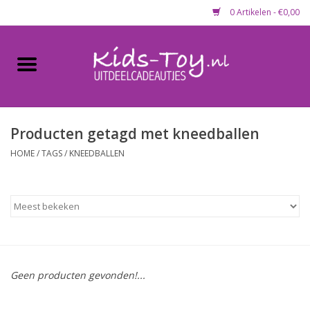
0 Artikelen - €0,00
Home
Gevulde capsules & mixen
50 mm
Producten getagd met kneedballen
HOME
/
TAGS
/
KNEEDBALLEN
Uitdeelcadeautjes
Maandaanbieding
Koopjeshoek
Geen producten gevonden!...
Lege capsules