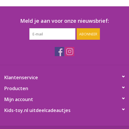
Speelgoedautomaten
Speelgoedpakketten
Meld je aan voor onze nieuwsbrief:
ABONNEER
Gevulde capsules & mixen
32/35 mm
Klein speelgoed
Snoep / kauwgomballen
Klantenservice
Producten
Mijn account
Kids-toy.nl uitdeelcadeautjes