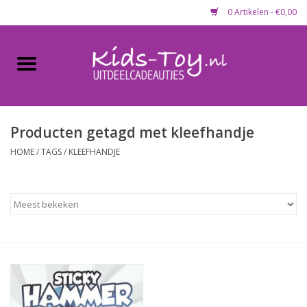
0 Artikelen - €0,00
Home
Gevulde capsules & mixen
50 mm
Producten getagd met kleefhandje
HOME
/
TAGS
/
KLEEFHANDJE
Uitdeelcadeautjes
Maandaanbieding
Koopjeshoek
Lege capsules