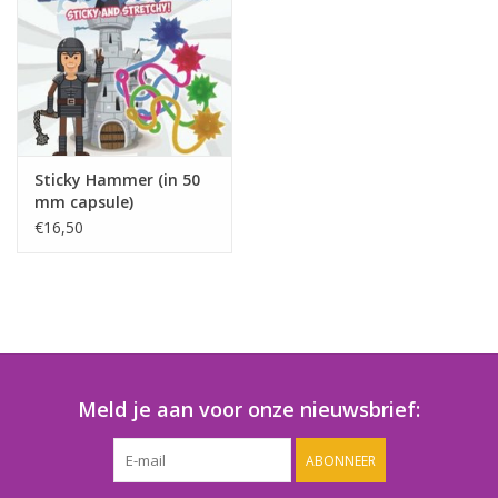
Speelgoedautomaten
Speelgoedpakketten
Gevulde capsules & mixen
32/35 mm
Sticky Hammer (in 50
mm capsule)
Klein speelgoed
€16,50
Snoep / kauwgomballen
Meld je aan voor onze nieuwsbrief:
ABONNEER