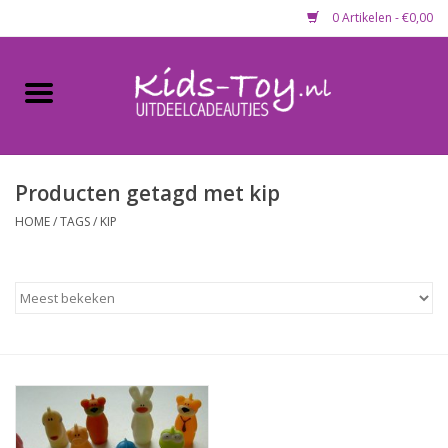
0 Artikelen - €0,00
Home
Gevulde capsules & mixen
50 mm
Producten getagd met kip
HOME
/
TAGS
/
KIP
Uitdeelcadeautjes
Maandaanbieding
Koopjeshoek
Lege capsules