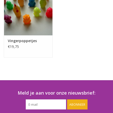
Speelgoedautomaten
Speelgoedpakketten
Gevulde capsules & mixen
32/35 mm
Vingerpoppetjes
€19,75
Klein speelgoed
Snoep / kauwgomballen
Meld je aan voor onze nieuwsbrief:
ABONNEER