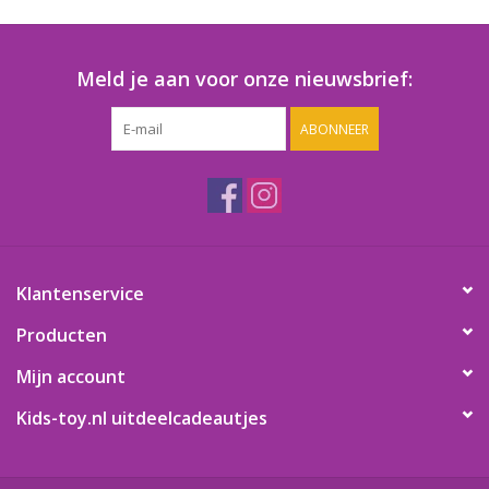
Speelgoedautomaten
Speelgoedpakketten
Meld je aan voor onze nieuwsbrief:
ABONNEER
Gevulde capsules & mixen
32/35 mm
Klein speelgoed
Snoep / kauwgomballen
Klantenservice
Producten
Mijn account
Kids-toy.nl uitdeelcadeautjes