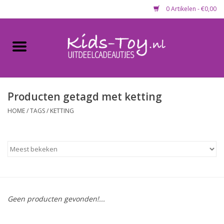
0 Artikelen - €0,00
Home
Gevulde capsules & mixen
50 mm
Producten getagd met ketting
HOME
/
TAGS
/
KETTING
Uitdeelcadeautjes
Maandaanbieding
Koopjeshoek
Geen producten gevonden!...
Lege capsules