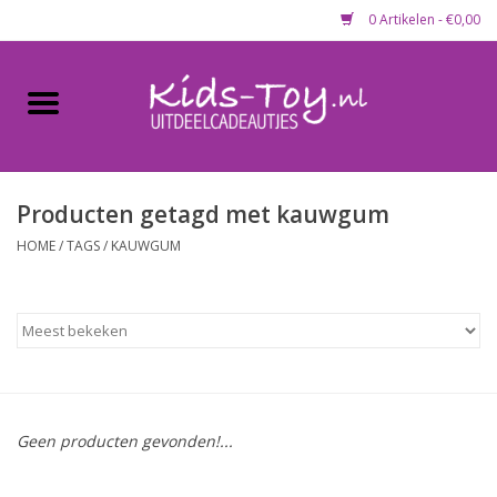
0 Artikelen - €0,00
Home
Gevulde capsules & mixen
50 mm
Producten getagd met kauwgum
HOME
/
TAGS
/
KAUWGUM
Uitdeelcadeautjes
Maandaanbieding
Koopjeshoek
Geen producten gevonden!...
Lege capsules