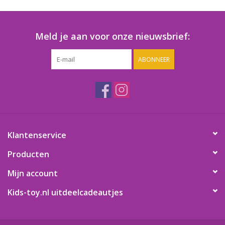
Speelgoedautomaten
Speelgoedpakketten
Meld je aan voor onze nieuwsbrief:
ABONNEER
Gevulde capsules & mixen
32/35 mm
Klein speelgoed
Snoep / kauwgomballen
Klantenservice
Producten
Mijn account
Kids-toy.nl uitdeelcadeautjes