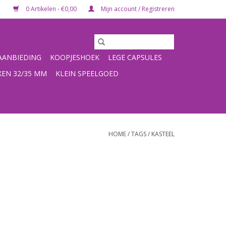
0 Artikelen - €0,00
Mijn account / Registreren
ANBIEDING
KOOPJESHOEK
LEGE CAPSULES
XEN 32/35 MM
KLEIN SPEELGOED
HOME
/
TAGS
/
KASTEEL