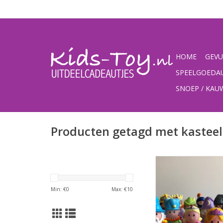
HOME
GEVU
SPEELGOEDA
SNOEP / KA
Producten getagd met kasteel
Kasteelfiguurt
TOEVOEGEN AAN WI
Min: €
0
Max: €
10