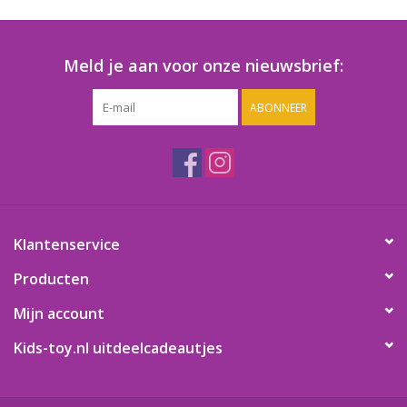
Speelgoedautomaten
Speelgoedpakketten
Meld je aan voor onze nieuwsbrief:
ABONNEER
Gevulde capsules & mixen
32/35 mm
Klein speelgoed
Snoep / kauwgomballen
Klantenservice
Producten
Mijn account
Kids-toy.nl uitdeelcadeautjes