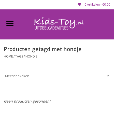
0 Artikelen - €0,00
Home
Gevulde capsules & mixen
50 mm
Producten getagd met hondje
HOME
/
TAGS
/
HONDJE
Uitdeelcadeautjes
Maandaanbieding
Koopjeshoek
Geen producten gevonden!...
Lege capsules