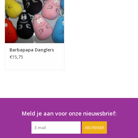
Speelgoedautomaten
Speelgoedpakketten
Gevulde capsules & mixen
32/35 mm
Barbapapa Danglers
€15,75
Klein speelgoed
Snoep / kauwgomballen
Meld je aan voor onze nieuwsbrief:
ABONNEER