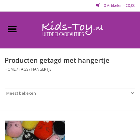
0 Artikelen - €0,00
Home
Gevulde capsules & mixen
50 mm
Producten getagd met hangertje
HOME
/
TAGS
/
HANGERTJE
Uitdeelcadeautjes
Maandaanbieding
Koopjeshoek
Lege capsules