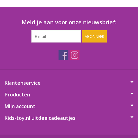
Speelgoedautomaten
Speelgoedpakketten
Meld je aan voor onze nieuwsbrief:
ABONNEER
Gevulde capsules & mixen
32/35 mm
Klein speelgoed
Snoep / kauwgomballen
Klantenservice
Producten
Mijn account
Kids-toy.nl uitdeelcadeautjes