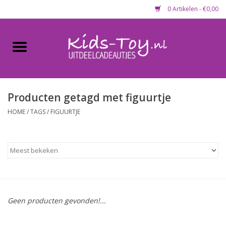
0 Artikelen - €0,00
Home
Gevulde capsules & mixen
50 mm
Producten getagd met figuurtje
HOME
/
TAGS
/
FIGUURTJE
Uitdeelcadeautjes
Maandaanbieding
Koopjeshoek
Geen producten gevonden!...
Lege capsules