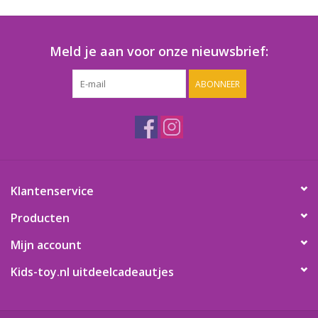
Speelgoedautomaten
Speelgoedpakketten
Meld je aan voor onze nieuwsbrief:
ABONNEER
Gevulde capsules & mixen
32/35 mm
Klein speelgoed
Snoep / kauwgomballen
Klantenservice
Producten
Mijn account
Kids-toy.nl uitdeelcadeautjes