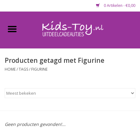
0 Artikelen - €0,00
Home
Gevulde capsules & mixen
50 mm
Producten getagd met Figurine
HOME
/
TAGS
/
FIGURINE
Uitdeelcadeautjes
Maandaanbieding
Koopjeshoek
Geen producten gevonden!...
Lege capsules