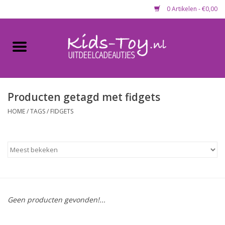
0 Artikelen - €0,00
Home
Gevulde capsules & mixen
50 mm
Producten getagd met fidgets
HOME
/
TAGS
/
FIDGETS
Uitdeelcadeautjes
Maandaanbieding
Koopjeshoek
Geen producten gevonden!...
Lege capsules