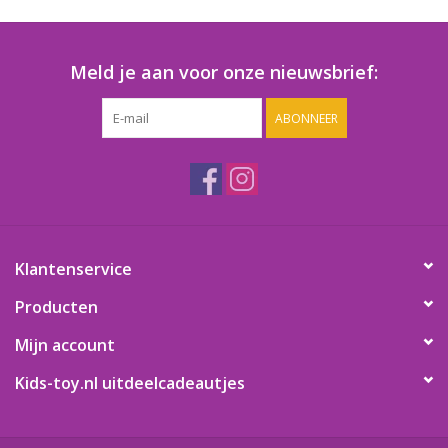
Speelgoedautomaten
Speelgoedpakketten
Meld je aan voor onze nieuwsbrief:
ABONNEER
Gevulde capsules & mixen
32/35 mm
Klein speelgoed
Snoep / kauwgomballen
Klantenservice
Producten
Mijn account
Kids-toy.nl uitdeelcadeautjes