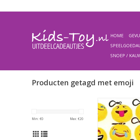
HOME
GEVU
SPEELGOEDA
SNOEP / KA
Producten getagd met emoji
Emoji soft toy met ha
TOEVOEGEN AAN WI
Min: €
0
Max: €
20