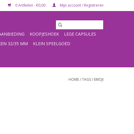
0 Artikelen - €0,00
Mijn account / Registreren
ANBIEDING
KOOPJESHOEK
LEGE CAPSULES
XEN 32/35 MM
KLEIN SPEELGOED
HOME
/
TAGS
/
EMOJI