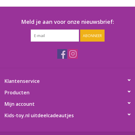
Speelgoedautomaten
Speelgoedpakketten
Meld je aan voor onze nieuwsbrief:
ABONNEER
Gevulde capsules & mixen
32/35 mm
Klein speelgoed
Snoep / kauwgomballen
Klantenservice
Producten
Mijn account
Kids-toy.nl uitdeelcadeautjes