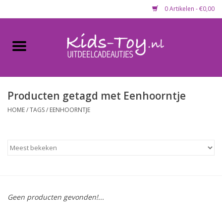
0 Artikelen - €0,00
Home
Gevulde capsules & mixen
50 mm
Producten getagd met Eenhoorntje
HOME
/
TAGS
/
EENHOORNTJE
Uitdeelcadeautjes
Maandaanbieding
Koopjeshoek
Geen producten gevonden!...
Lege capsules