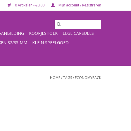
0 Artikelen - €0,00
Mijn account / Registreren
ANBIEDING
KOOPJESHOEK
LEGE CAPSULES
XEN 32/35 MM
KLEIN SPEELGOED
HOME
/
TAGS
/
ECONOMYPACK