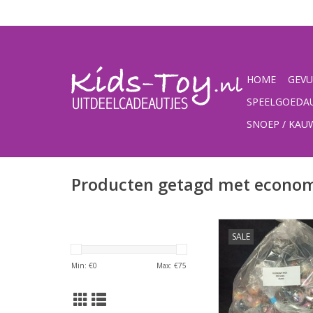
HOME
GEVU
SPEELGOEDA
SNOEP / KA
Producten getagd met econo
ECONOMY PA
SALE
TOEVOEGEN AAN WI
Min: €
0
Max: €
75