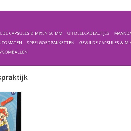
LDE CAPSULES & MIXEN 50 MM
UITDEELCADEAUTJES
MAANDA
UTOMATEN
SPEELGOEDPAKKETTEN
GEVULDE CAPSULES & MI
UWGOMBALLEN
praktijk
 prikblok
rton/papier
 x 1,5
NKELWAGEN