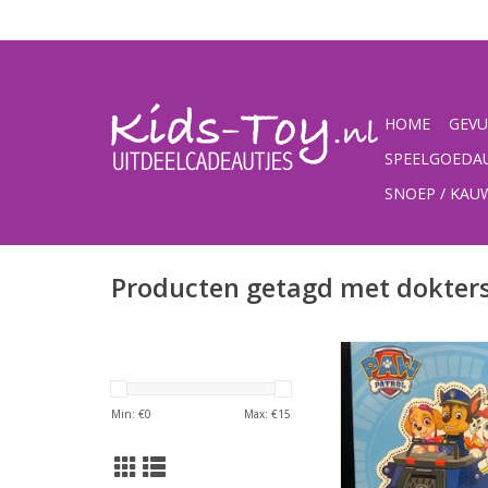
HOME
GEVU
SPEELGOEDA
SNOEP / KA
Producten getagd met dokters
Paw Patrol kleur- en
(blauw)Materiaal: ka
Afmeting: 21 x 15
Min: €
0
Max: €
15
TOEVOEGEN AAN WI