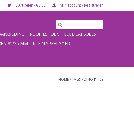
0 Artikelen - €0,00
Mijn account / Registreren
ANBIEDING
KOOPJESHOEK
LEGE CAPSULES
XEN 32/35 MM
KLEIN SPEELGOED
HOME
/
TAGS
/
DINO IN ICE