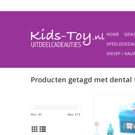
HOME
GEVU
SPEELGOEDA
SNOEP / KA
Producten getagd met dental 
voor de kleine tandar
een uitgebreide ,,tanda
koffer
Min: €
0
Max: €
15
TOEVOEGEN AAN WI