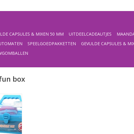
LDE CAPSULES & MIXEN 50 MM
UITDEELCADEAUTJES
MAANDA
UTOMATEN
SPEELGOEDPAKKETTEN
GEVULDE CAPSULES & MI
UWGOMBALLEN
fun box
ts in spe,
rts set,, in
NKELWAGEN