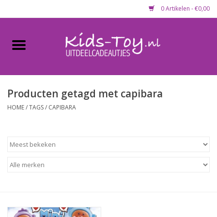
0 Artikelen - €0,00
Home
Gevulde capsules & mixen
50 mm
Producten getagd met capibara
HOME
/
TAGS
/
CAPIBARA
Uitdeelcadeautjes
Maandaanbieding
Koopjeshoek
Lege capsules