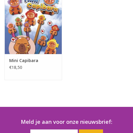
Speelgoedautomaten
Speelgoedpakketten
Gevulde capsules & mixen
32/35 mm
Klein speelgoed
Mini Capibara
€18,50
Snoep / kauwgomballen
Meld je aan voor onze nieuwsbrief: