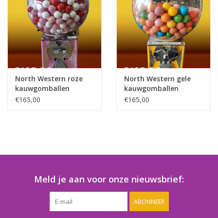
Speelgoedautomaten
Speelgoedpakketten
Gevulde capsules & mixen
32/35 mm
North Western roze
North Western gele
kauwgomballen
kauwgomballen
automaat
automaat
Klein speelgoed
€165,00
€165,00
Snoep / kauwgomballen
Meld je aan voor onze nieuwsbrief:
ABONNEER