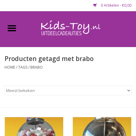
0 Artikelen - €0,00
Home
Gevulde capsules & mixen
50 mm
Producten getagd met brabo
HOME
/
TAGS
/
BRABO
Uitdeelcadeautjes
Maandaanbieding
Koopjeshoek
Lege capsules