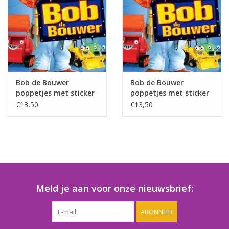
Speelgoedautomaten
Speelgoedpakketten
Gevulde capsules & mixen
32/35 mm
Bob de Bouwer
Bob de Bouwer
poppetjes met sticker
poppetjes met sticker
- Copy
Klein speelgoed
€13,50
€13,50
Snoep / kauwgomballen
Meld je aan voor onze nieuwsbrief:
ABONNEER