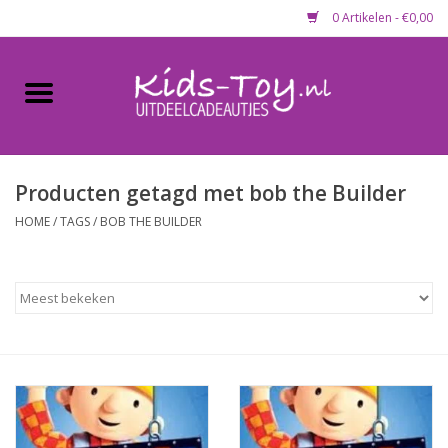
0 Artikelen - €0,00
Home
Gevulde capsules & mixen
50 mm
Producten getagd met bob the Builder
HOME
/
TAGS
/
BOB THE BUILDER
Uitdeelcadeautjes
Maandaanbieding
Koopjeshoek
Lege capsules