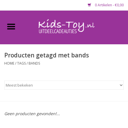
0 Artikelen - €0,00
Home
Gevulde capsules & mixen
50 mm
Producten getagd met bands
HOME
/
TAGS
/
BANDS
Uitdeelcadeautjes
Maandaanbieding
Koopjeshoek
Geen producten gevonden!...
Lege capsules