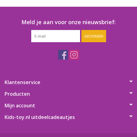
Speelgoedautomaten
Speelgoedpakketten
Meld je aan voor onze nieuwsbrief:
ABONNEER
Gevulde capsules & mixen
32/35 mm
Klein speelgoed
Snoep / kauwgomballen
Klantenservice
Producten
Mijn account
Kids-toy.nl uitdeelcadeautjes