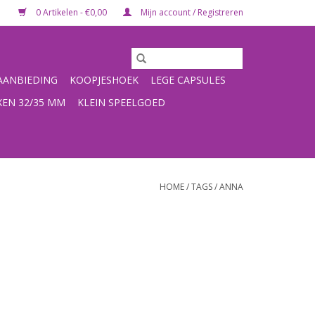
0 Artikelen - €0,00
Mijn account / Registreren
ANBIEDING
KOOPJESHOEK
LEGE CAPSULES
XEN 32/35 MM
KLEIN SPEELGOED
HOME
/
TAGS
/
ANNA