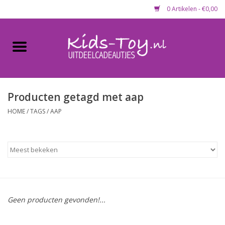
0 Artikelen - €0,00
Home
Gevulde capsules & mixen
50 mm
Producten getagd met aap
HOME
/
TAGS
/
AAP
Uitdeelcadeautjes
Maandaanbieding
Koopjeshoek
Geen producten gevonden!...
Lege capsules