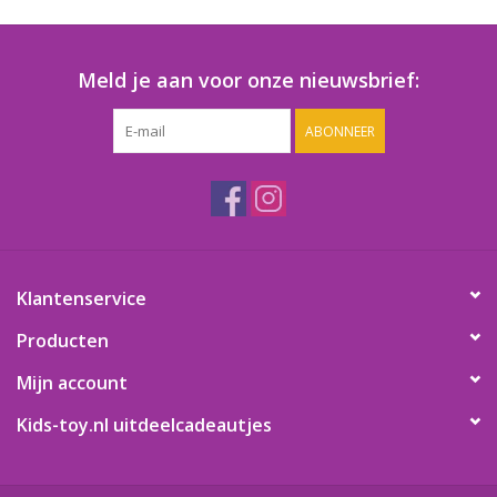
Speelgoedautomaten
Speelgoedpakketten
Meld je aan voor onze nieuwsbrief:
ABONNEER
Gevulde capsules & mixen
32/35 mm
Klein speelgoed
Snoep / kauwgomballen
Klantenservice
Producten
Mijn account
Kids-toy.nl uitdeelcadeautjes