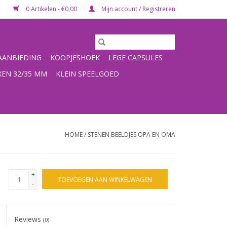
0 Artikelen - €0,00
Mijn account / Registreren
ANBIEDING
KOOPJESHOEK
LEGE CAPSULES
XEN 32/35 MM
KLEIN SPEELGOED
HOME
/
STENEN BEELDJES OPA EN OMA
+
TOEVOEGEN AAN WINKELWAGEN
-
Reviews
(0)