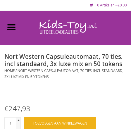
0 Artikelen - €0,00
Home
Gevulde capsules & mixen
50 mm
Nort Western Capsuleautomaat, 70 ties.
incl standaard, 3x luxe mix en 50 tokens
Uitdeelcadeautjes
HOME
/
NORT WESTERN CAPSULEAUTOMAAT, 70 TIES. INCL STANDAARD,
3X LUXE MIX EN 50 TOKENS
Maandaanbieding
Koopjeshoek
€247,93
Lege capsules
+
TOEVOEGEN AAN WINKELWAGEN
-