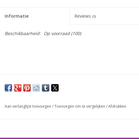
Speelgoedautomaten
Informatie
Reviews
(0)
Speelgoedpakketten
Beschikbaarheid:
Op voorraad
(100)
Gevulde capsules & mixen
32/35 mm
Klein speelgoed
Snoep / kauwgomballen
Aan verlanglijst toevoegen
/
Toevoegen om te vergelijken
/
Afdrukken