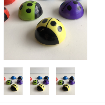
Speelgoedautomaten
Speelgoedpakketten
Gevulde capsules & mixen
32/35 mm
Klein speelgoed
Snoep / kauwgomballen