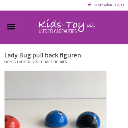
0 Artikelen - €0,00
Home
Gevulde capsules & mixen
50 mm
Lady Bug pull back figuren
HOME
/
LADY BUG PULL BACK FIGUREN
Uitdeelcadeautjes
Maandaanbieding
Koopjeshoek
Lege capsules