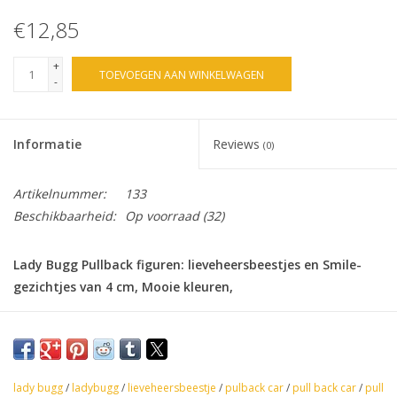
€12,85
+
TOEVOEGEN AAN WINKELWAGEN
-
Informatie
Reviews
(0)
Artikelnummer:
133
Beschikbaarheid:
Op voorraad
(32)
Lady Bugg Pullback figuren: lieveheersbeestjes en Smile-
gezichtjes van 4 cm, Mooie kleuren,
Iets naar achteren,,, loslaten en,,, ze schieten weg!!
Per 25 stuks verpakt in 50 mm capsules,
Geschikt voor Toystation,
lady bugg
/
ladybugg
/
lieveheersbeestje
/
pulback car
/
pull back car
/
pull