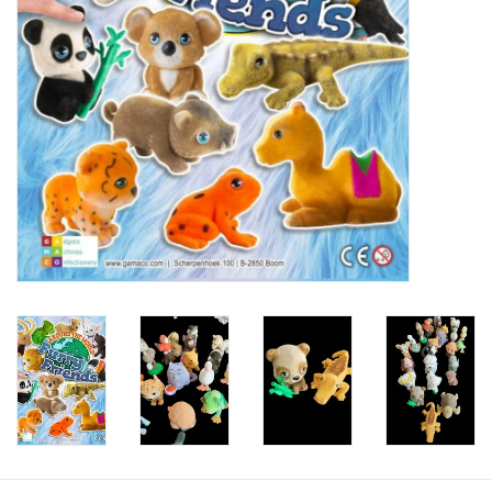
Speelgoedautomaten
Speelgoedpakketten
Gevulde capsules & mixen
32/35 mm
Klein speelgoed
Snoep / kauwgomballen