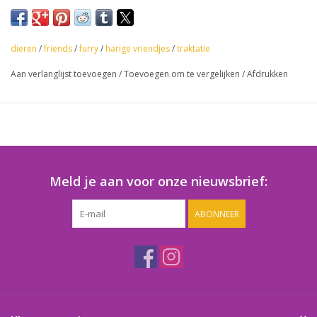
Per 25 verpakt in een 50 mm capsule
dieren
/
friends
/
furry
/
harige vriendjes
/
traktatie
Aan verlanglijst toevoegen
/
Toevoegen om te vergelijken
/
Afdrukken
Meld je aan voor onze nieuwsbrief:
ABONNEER