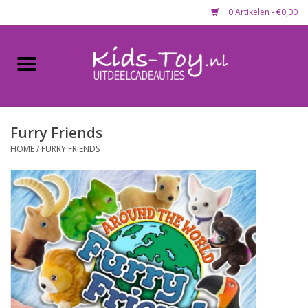
0 Artikelen - €0,00
Home
Gevulde capsules & mixen
50 mm
Furry Friends
HOME
/
FURRY FRIENDS
Uitdeelcadeautjes
Maandaanbieding
Koopjeshoek
Lege capsules