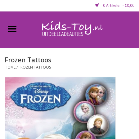
0 Artikelen - €0,00
Home
Gevulde capsules & mixen
50 mm
Frozen Tattoos
HOME
/
FROZEN TATTOOS
Uitdeelcadeautjes
Maandaanbieding
Koopjeshoek
Lege capsules