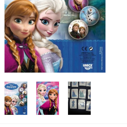
Speelgoedautomaten
Speelgoedpakketten
Gevulde capsules & mixen
32/35 mm
Klein speelgoed
Snoep / kauwgomballen