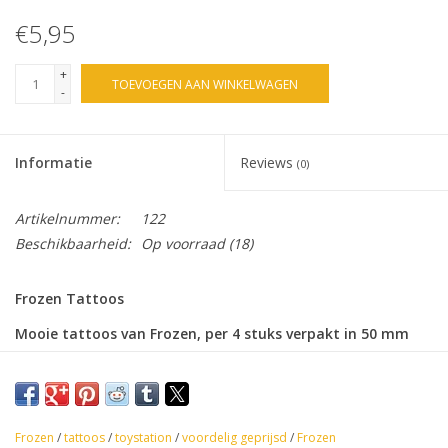
€5,95
+
TOEVOEGEN AAN WINKELWAGEN
-
Informatie
Reviews
(0)
Artikelnummer:
122
Beschikbaarheid:
Op voorraad
(18)
Frozen Tattoos
Mooie tattoos van Frozen, per 4 stuks verpakt in 50 mm
capsule,
Afmeting 5 x 3 cm,
Verpakt per
25 capsules, geschikt voor Toystation,
Frozen
/
tattoos
/
toystation
/
voordelig geprijsd
/
Frozen